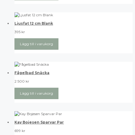
Ljusfat 12 cm Blank
395
kr
Lägg till i varukorg
Fågelbad Snäcka
2 500
kr
Lägg till i varukorg
Kay Bojesen Sparvar Par
699
kr