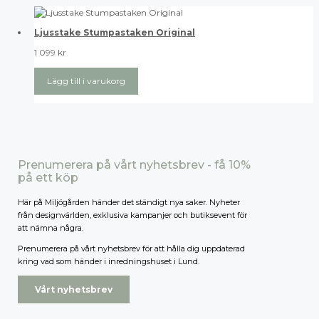
Ljusstake Stumpastaken Original
1 099
kr
Lägg till i varukorg
Prenumerera på vårt nyhetsbrev - få 10%
på ett köp
Här på Miljögården händer det ständigt nya saker. Nyheter
från designvärlden, exklusiva kampanjer och butiksevent för
att nämna några.
Prenumerera på vårt nyhetsbrev för att hålla dig uppdaterad
kring vad som händer i inredningshuset i Lund.
Vårt nyhetsbrev