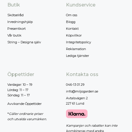
Butik
Kundservice
Skötselråd
Om oss
Inredningshjälp
Blogg
Presentkort
Kontakt
Vår butik
Köpvillkor
String – Designa själv
Integritetspolicy
Reklamation
Lediga tjänster
Öppettider
Kontakta oss
Vardagar: 10 – 19
046-13 01 29
Lördag: 11 – 17
info@miljogarden.se
Söndag: 11 – 17
Avtalsvägen 2
227 61 Lund
Avvikande Öppettider
*
Gäller ordinarie priser
och utvalda varumärken.
Kampanjer och rabatter kan inte
kombineras med andra.