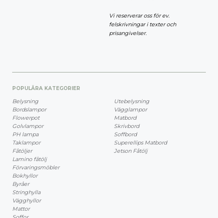
Vi reserverar oss för ev.
felskrivningar i texter och
prisangivelser.
POPULÄRA KATEGORIER
Belysning
Utebelysning
Bordslampor
Vägglampor
Flowerpot
Matbord
Golvlampor
Skrivbord
PH lampa
Soffbord
Taklampor
Superellips Matbord
Fåtöljer
Jetson Fåtölj
Lamino fåtölj
Förvaringsmöbler
Bokhyllor
Byråer
Stringhylla
Vägghyllor
Mattor
Soffor