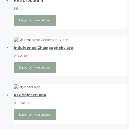
Noè Droppring
359
kr
Lägg till i varukorg
Indulgence Champagnekylare
2 849
kr
Lägg till i varukorg
Kay Bojesen Apa
fr.
1 349
kr
Lägg till i varukorg